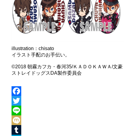
illustration：chisato
イラスト手配のお手伝い。
©2018 朝霧カフカ・春河35/ＫＡＤＯＫＡＷＡ/文豪
ストレイドッグスDA製作委員会
Facebook
Twitter
Line
Mixi