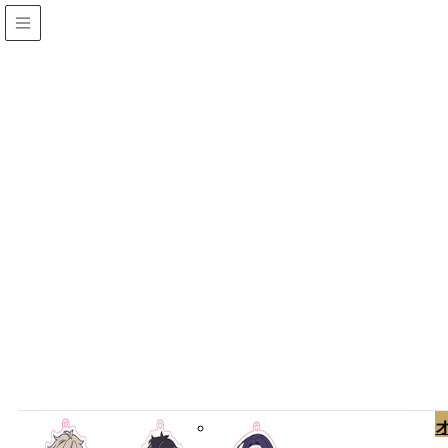
制作作品
HOME
制作作品
文豪ストレイドッグスDEAD APPLE イラスト手配
のお手伝い
2018-09-17
/ 最終更新日 :
2019-09-16
lunoteo
制作
作品
文豪ストレイドッグスDEAD
APPLE イラスト手配のお手伝い