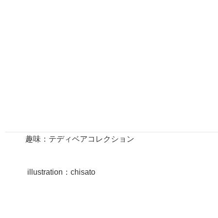
アールグレイの妖精で白馬の化身。
ボーッとしているが心優しい青年。
テディベアコレクター。
コレクションのテディベアを魔法の力で自分の執事にして
いる。
馬の姿の時は空を飛ぶように走ることができる。
身長：185cm
紅茶：アールグレイ
趣味：テディベアコレクション
illustration：chisato