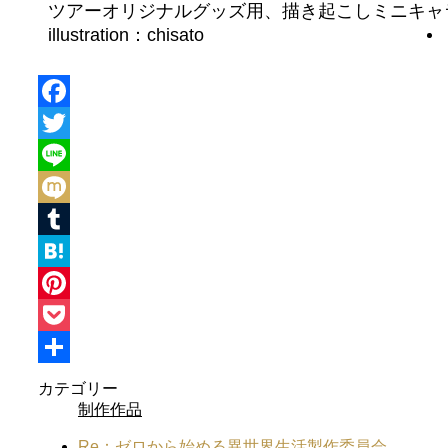
ツアーオリジナルグッズ用、描き起こしミニキャ
illustration：chisato
Facebook
Twitter
Line
Mixi
Tumblr
Hatena
Pinterest
Pocket
共
カテゴリー
制作作品
有
Re：ゼロから始める異世界生活製作委員会