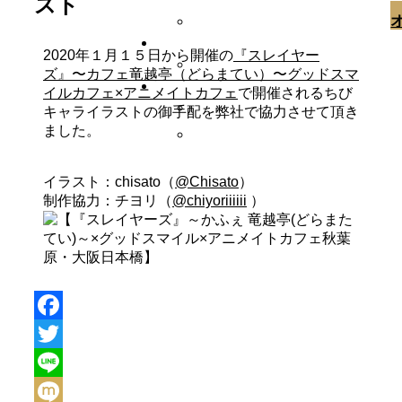
スト
2020年１月１５日から開催の
『スレイヤー
ズ』〜カフェ竜越亭（どらまてい）〜グッドスマ
イルカフェ×アニメイトカフェ
で開催されるちび
キャライラストの御手配を弊社で協力させて頂き
ました。
イラスト：chisato（
@
Chisato
）
制作協力：チヨリ（
@
chiyoriiiiii
）
Facebook
Twitter
Line