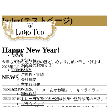
Index(テストページ)
HOME
Index(テストページ)
Happy New Year!
HOME
NEWS
お知らせ
今年も変わらぬご愛顧のほど、
心よりお願い申し上げます。
お茶会のお知らせ
2026年 Luno Teo
COMPANY
ご挨拶・実績
NEWS
会社概要
主要取引先
ART WORK
2026-07-15
アニメ「あかね噺」ミニキャライラスト
制作作品
2026-07-03
トレーディングカード
TVアニメ『29歳独身中堅冒険者の日常』
ブラウドッグ