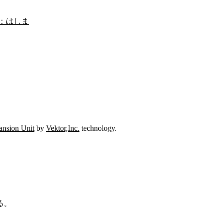
ansion Unit
by
Vektor,Inc.
technology.
る。