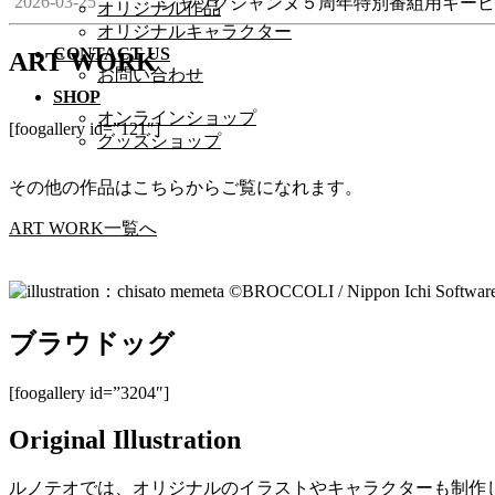
2026-03-25
ジャックジャンヌ５周年特別番組用キー
オリジナル作品
オリジナルキャラクター
CONTACT US
ART WORK
お問い合わせ
SHOP
オンラインショップ
[foogallery id=”121″]
グッズショップ
その他の作品はこちらからご覧になれます。
ART WORK一覧へ
ブラウドッグ
[foogallery id=”3204″]
Original Illustration
ルノテオでは、オリジナルのイラストやキャラクターも制作