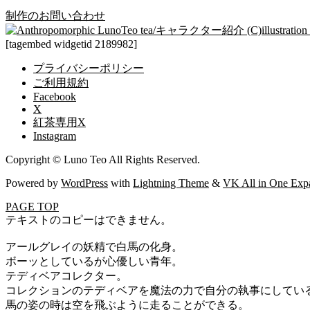
制作のお問い合わせ
[tagembed widgetid 2189982]
プライバシーポリシー
ご利用規約
Facebook
X
紅茶専用X
Instagram
Copyright © Luno Teo All Rights Reserved.
Powered by
WordPress
with
Lightning Theme
&
VK All in One Exp
PAGE TOP
テキストのコピーはできません。
アールグレイの妖精で白馬の化身。
ボーッとしているが心優しい青年。
テディベアコレクター。
コレクションのテディベアを魔法の力で自分の執事にしてい
馬の姿の時は空を飛ぶように走ることができる。