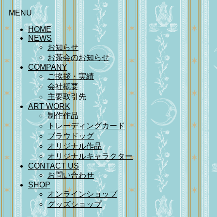
MENU
HOME
NEWS
お知らせ
お茶会のお知らせ
COMPANY
ご挨拶・実績
会社概要
主要取引先
ART WORK
制作作品
トレーディングカード
ブラウドッグ
オリジナル作品
オリジナルキャラクター
CONTACT US
お問い合わせ
SHOP
オンラインショップ
グッズショップ