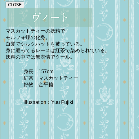
CLOSE
マスカットティーの妖精で
モルフォ蝶の化身。
白髪でシルクハットを被っている。
身に纏ってるレースは紅茶で染められている。
妖精の中では無表情でクール。
身長：157cm
紅茶：マスカットティー
好物：金平糖
illustration：Yuu Fujiki