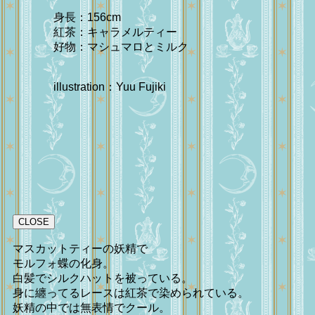
身長：156cm
紅茶：キャラメルティー
好物：マシュマロとミルク
illustration：Yuu Fujiki
CLOSE
マスカットティーの妖精で
モルフォ蝶の化身。
白髪でシルクハットを被っている。
身に纏ってるレースは紅茶で染められている。
妖精の中では無表情でクール。