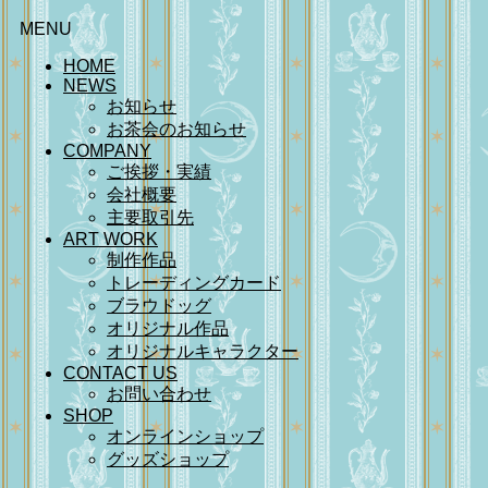
MENU
HOME
NEWS
お知らせ
お茶会のお知らせ
COMPANY
ご挨拶・実績
会社概要
主要取引先
ART WORK
制作作品
トレーディングカード
ブラウドッグ
オリジナル作品
オリジナルキャラクター
CONTACT US
お問い合わせ
SHOP
オンラインショップ
グッズショップ