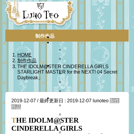
制作作品
HOME
制作作品
THE IDOLM@STER CINDERELLA GIRLS
STARLIGHT MASTER for the NEXT! 04 Secret
Daybreak」
2019-12-07
/ 最終更新日 :
2019-12-07
lunoteo
制作
作品
THE IDOLM@STER
CINDERELLA GIRLS