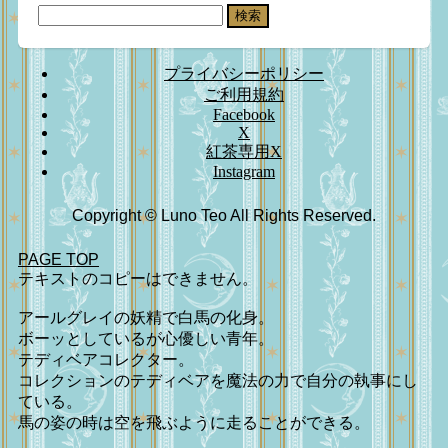
検
索:
プライバシーポリシー
ご利用規約
Facebook
X
紅茶専用X
Instagram
Copyright © Luno Teo All Rights Reserved.
PAGE TOP
テキストのコピーはできません。
アールグレイの妖精で白馬の化身。
ボーッとしているが心優しい青年。
テディベアコレクター。
コレクションのテディベアを魔法の力で自分の執事にし
ている。
馬の姿の時は空を飛ぶように走ることができる。