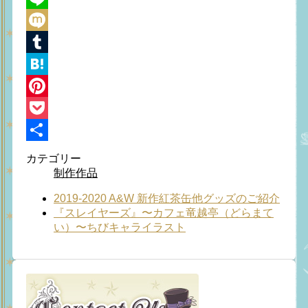
Line
Mixi
Tumblr
Hatena
Pinterest
Pocket
共
カテゴリー
制作作品
有
2019-2020 A&W 新作紅茶缶他グッズのご紹介
『スレイヤーズ』〜カフェ竜越亭（どらまて
い）〜ちびキャライラスト