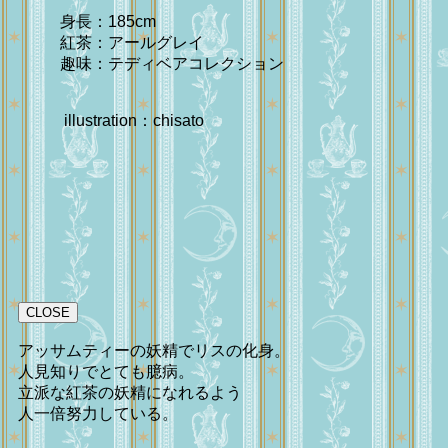
身長：185cm
紅茶：アールグレイ
趣味：テディベアコレクション
illustration：chisato
CLOSE
アッサムティーの妖精でリスの化身。
人見知りでとても臆病。
立派な紅茶の妖精になれるよう
人一倍努力している。