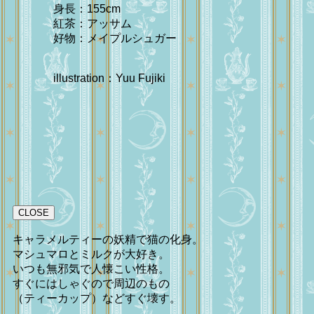
身長：155cm
紅茶：アッサム
好物：メイプルシュガー
illustration：Yuu Fujiki
CLOSE
キャラメルティーの妖精で猫の化身。
マシュマロとミルクが大好き。
いつも無邪気で人懐こい性格。
すぐにはしゃぐので周辺のもの
（ティーカップ）などすぐ壊す。